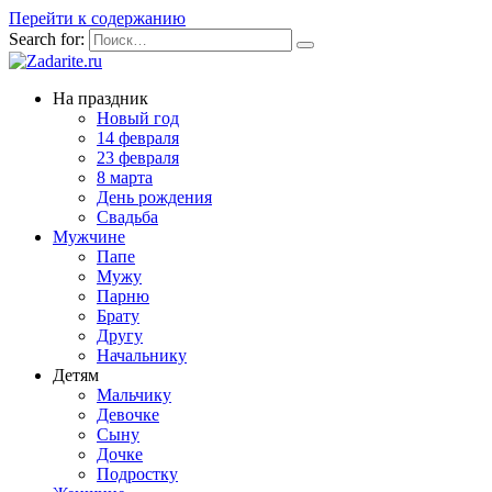
Перейти к содержанию
Search for:
На праздник
Новый год
14 февраля
23 февраля
8 марта
День рождения
Свадьба
Мужчине
Папе
Мужу
Парню
Брату
Другу
Начальнику
Детям
Мальчику
Девочке
Сыну
Дочке
Подростку