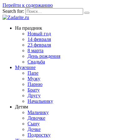
Перейти к содержанию
Search for:
На праздник
Новый год
14 февраля
23 февраля
8 марта
День рождения
Свадьба
Мужчине
Папе
Мужу
Парню
Брату
Другу
Начальнику
Детям
Мальчику
Девочке
Сыну
Дочке
Подростку