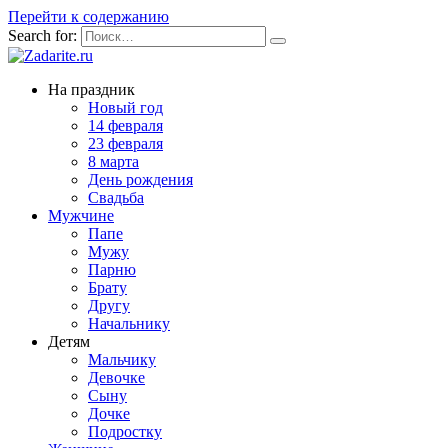
Перейти к содержанию
Search for:
На праздник
Новый год
14 февраля
23 февраля
8 марта
День рождения
Свадьба
Мужчине
Папе
Мужу
Парню
Брату
Другу
Начальнику
Детям
Мальчику
Девочке
Сыну
Дочке
Подростку